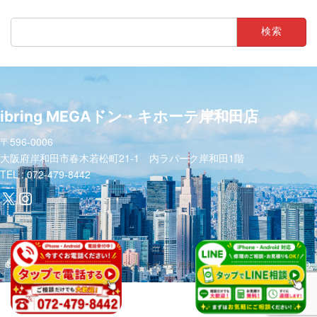
検
索:
ibring MEGAドン・キホーテ岸和田店
〒596-0006
大阪府岸和田市春木若松町21-1 内ラパーク岸和田1階
TEL : 072-479-8442
X
Instagram
COPYRIGHT (C)
ibring MEGAドン・キホーテ岸和田店
ALL RIGHTS RESERVED.