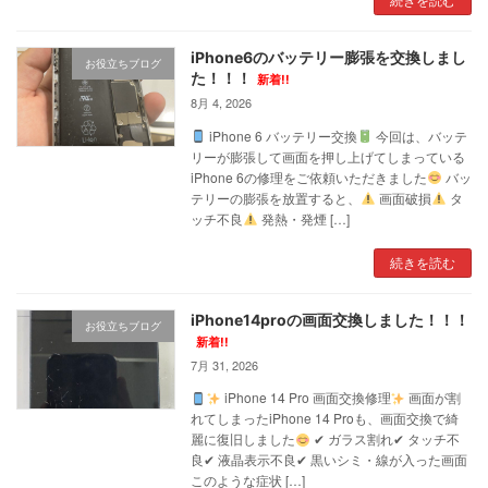
iPhone6のバッテリー膨張を交換しまし
お役立ちブログ
た！！！
新着!!
8月 4, 2026
iPhone 6 バッテリー交換
今回は、バッテ
リーが膨張して画面を押し上げてしまっている
iPhone 6の修理をご依頼いただきました
バッ
テリーの膨張を放置すると、
画面破損
タ
ッチ不良
発熱・発煙 […]
続きを読む
iPhone14proの画面交換しました！！！
お役立ちブログ
新着!!
7月 31, 2026
iPhone 14 Pro 画面交換修理
画面が割
れてしまったiPhone 14 Proも、画面交換で綺
麗に復旧しました
✔ ガラス割れ✔ タッチ不
良✔ 液晶表示不良✔ 黒いシミ・線が入った画面
このような症状 […]