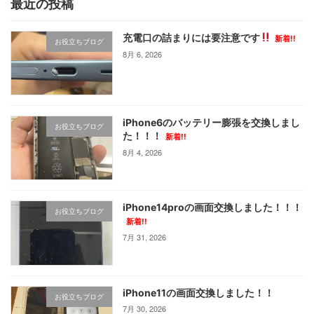
最近の投稿
の
ー
ー
ー
ジ
ジ
ジ
ペ
充電口の詰まりには要注意です
新着!!
お役立ちブログ
ー
8月 6, 2026
ジ
送
り
iPhone6のバッテリー膨張を交換しまし
お役立ちブログ
た！！！
新着!!
8月 4, 2026
iPhone14proの画面交換しました！！！
お役立ちブログ
新着!!
7月 31, 2026
iPhone11の画面交換しました！！
お役立ちブログ
7月 30, 2026