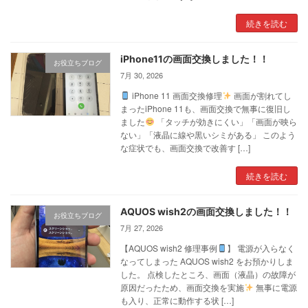
続きを読む
iPhone11の画面交換しました！！
お役立ちブログ
7月 30, 2026
iPhone 11 画面交換修理
画面が割れてし
まったiPhone 11も、画面交換で無事に復旧し
ました
「タッチが効きにくい」「画面が映ら
ない」「液晶に線や黒いシミがある」 このよう
な症状でも、画面交換で改善す […]
続きを読む
AQUOS wish2の画面交換しました！！
お役立ちブログ
7月 27, 2026
【AQUOS wish2 修理事例
】 電源が入らなく
なってしまった AQUOS wish2 をお預かりしま
した。 点検したところ、画面（液晶）の故障が
原因だったため、画面交換を実施
無事に電源
も入り、正常に動作する状 […]