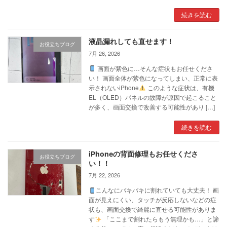
続きを読む
液晶漏れしても直せます！
お役立ちブログ
7月 26, 2026
画面が紫色に…そんな症状もお任せくださ
い！ 画面全体が紫色になってしまい、正常に表
示されないiPhone
このような症状は、有機
EL（OLED）パネルの故障が原因で起こること
が多く、画面交換で改善する可能性があり […]
続きを読む
iPhoneの背面修理もお任せくださ
お役立ちブログ
い！！
7月 22, 2026
こんなにバキバキに割れていても大丈夫！ 画
面が見えにくい、タッチが反応しないなどの症
状も、画面交換で綺麗に直せる可能性がありま
す
「ここまで割れたらもう無理かも…」と諦