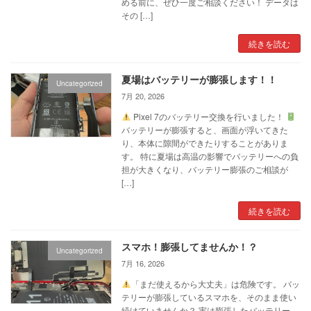
める前に、ぜひ一度ご相談ください！ データは
その […]
続きを読む
夏場はバッテリーが膨張します！！
Uncategorized
7月 20, 2026
Pixel 7のバッテリー交換を行いました！
バッテリーが膨張すると、画面が浮いてきた
り、本体に隙間ができたりすることがありま
す。 特に夏場は高温の影響でバッテリーへの負
担が大きくなり、バッテリー膨張のご相談が
[…]
続きを読む
スマホ！膨張してませんか！？
Uncategorized
7月 16, 2026
「まだ使えるから大丈夫」は危険です。 バッ
テリーが膨張しているスマホを、そのまま使い
続けていませんか？ 実は膨張したバッテリー