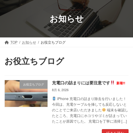
コ
ナ
ン
ビ
テ
ゲ
お知らせ
ン
ー
ツ
シ
へ
ョ
ス
ン
TOP
お知らせ
お役立ちブログ
キ
に
ッ
移
プ
動
お役立ちブログ
充電口の詰まりには要注意です
新着!!
お役立ちブログ
8月 6, 2026
iPhone 充電口の詰まり除去を行いました！
今回は、充電ケーブルを挿しても反応しないと
のことでご来店いただきました
端末を確認し
たところ、充電口にホコリやゴミが詰まってい
たことが原因でした。 充電口を丁寧に清掃 […]
続きを読む