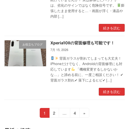
は、劣化のサインではなく危険信号です。
膨
張したまま使用すると…・画面が浮く・液晶や
内部 […]
続きを読む
Xperia10Ⅱの背面修理も可能です！
お役立ちブログ
7月 15, 2026
背面ガラスが割れてしまっても大丈夫！
iPhoneだけでなく、Androidの背面修理にも対
応しています
「機種変更するしかないか
な…」と諦める前に、一度ご相談ください！ ✔
背面ガラス割れ✔ 落下によるヒビ✔ […]
続きを読む
投
固
固
固
1
2
…
4
»
定
定
定
稿
ペ
ペ
ペ