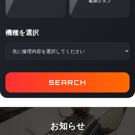
電源ボタン
機種を選択
SEARCH
コ
ナ
ン
ビ
テ
ゲ
お知らせ
ン
ー