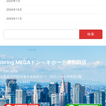
2025年1月
2024年12月
2024年11月
検
索:
ibring MEGAドン・キホーテ岸和田店
〒596-0006
大阪府岸和田市春木若松町21-1 内ラパーク岸和田1階
TEL : 072-479-8442
X
Instagram