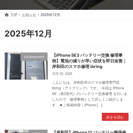
ツ
シ
へ
ョ
ス
ン
TOP
お知らせ
2025年12月
キ
に
ッ
移
プ
動
2025年12月
【iPhone SE3 バッテリー交換 修理事
Uncategorized
例】電池の減りが早い症状を即日改善｜
岸和田のスマホ修理 ibring
12月 20, 2025
こんにちは。岸和田市のスマホ修理専門店
ibring（アイブリング）です。 今回は iPhone
SE（第3世代）のバッテリー交換修理 を行いま
したので、修理事例として詳しくご紹介しま
す。 ■ ご依頼内容｜iPhone […]
続きを読む
【岸和田】iPhone 11 バッテリー膨張修