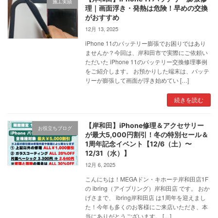
施工実績
理｜画面浮き・発熱は危険！早めの交換
がおすすめ
12月 13, 2025
iPhone 11のバッテリー膨張でお困りではあり
ませんか？今回は、岸和田市で実際にご依頼い
ただいた iPhone 11のバッテリー交換修理事例
をご紹介します。 お預かりした端末は、バッテ
リーが膨張して画面が浮き始めてい […]
続きを読む
【岸和田】iPhone修理＆アクセサリー
お役立ちブログ
が最大5,000円割引！冬の特別セール＆
1周年記念イベント【12/6（土）〜
12/31（水）】
12月 6, 2025
こんにちは！MEGAドン・キホーテ岸和田店1F
の ibring（アイブリング）岸和田店 です。 おか
げさまで、 ibring岸和田店 は1周年を迎えまし
た！今年も多くのお客様にご来店いただき、本
当にありがとうございます。 […]